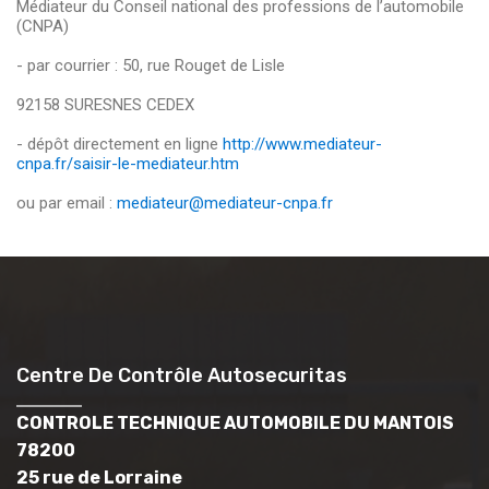
Médiateur du Conseil national des professions de l’automobile
(CNPA)
- par courrier : 50, rue Rouget de Lisle
92158 SURESNES CEDEX
- dépôt directement en ligne
http://www.mediateur-
cnpa.fr/saisir-le-mediateur.htm
ou par email :
mediateur@mediateur-cnpa.fr
Centre De Contrôle Autosecuritas
CONTROLE TECHNIQUE AUTOMOBILE DU MANTOIS
78200
25 rue de Lorraine